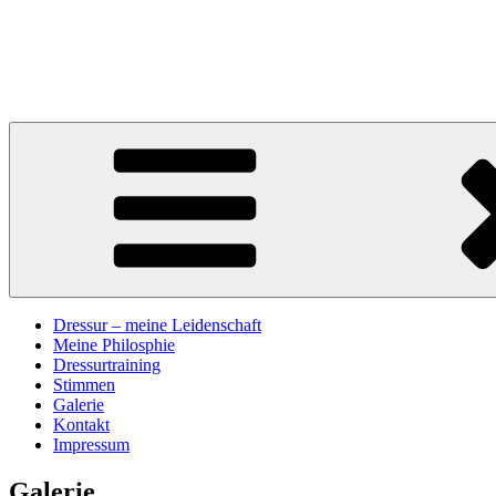
Zum
Inhalt
Christiane Adamczyk – Dressur
springen
Reitunterricht & Beritt
Dressur – meine Leidenschaft
Meine Philosphie
Dressurtraining
Stimmen
Galerie
Kontakt
Impressum
Galerie