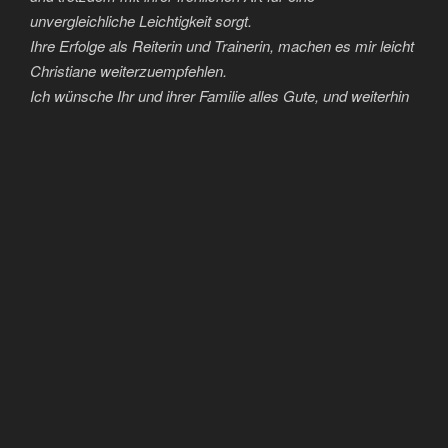
unvergleichliche Leichtigkeit sorgt.
Ihre Erfolge als Reiterin und Trainerin, machen es mir leicht
Christiane weiterzuempfehlen.
Ich wünsche Ihr und ihrer Familie alles Gute, und weiterhin
viel Erfolg im Reitsport.
Christoph Hess
Mein Pferd war schwer zu treiben und lag auf dem Zügel,
dass ich nach der Reitstunde aussah, als hätte ich das
Pferd über den Platz getragen und nicht umgekehrt!
Christiane hat uns als Paar das Leben gerettet, so einfach
ist das. Sie hat uns beide mit soviel Einfühlungsvermögen
umgestrickt, dass mein Traum von einer Dressur ohne
Gewicht am Zügel und ohne Sporen, einfach ganz
entspannt geritten, möglich geworden ist!